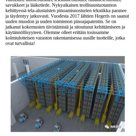
savukkeet ja lääketiede. Nykyaikaisen teollisuustuotannon
kehittyessä tela-alustaisten pinoamisnosturien tekniikka paranee
ja täydentyy jatkuvasti. Vuodesta 2017 lähtien Hegerls on saanut
uuden muodon ja uuden toiminnon pinoajapatentin. Se on
jatkanut kokemusten tiivistämistä ja sitoutunut kehittämiseen ja
käytännöllisyyteen. Olemme olleet erittäin tosissamme
kolmiulotteisen varaston rakentamisessa uusille tuotteille, jotka
ovat turvallisia!