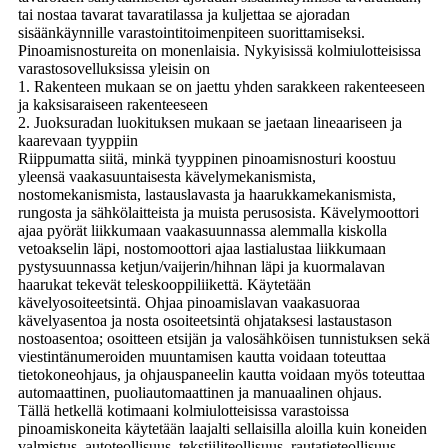
tai nostaa tavarat tavaratilassa ja kuljettaa se ajoradan
sisäänkäynnille varastointitoimenpiteen suorittamiseksi.
Pinoamisnostureita on monenlaisia. Nykyisissä kolmiulotteisissa
varastosovelluksissa yleisin on
1. Rakenteen mukaan se on jaettu yhden sarakkeen rakenteeseen
ja kaksisaraiseen rakenteeseen
2. Juoksuradan luokituksen mukaan se jaetaan lineaariseen ja
kaarevaan tyyppiin
Riippumatta siitä, minkä tyyppinen pinoamisnosturi koostuu
yleensä vaakasuuntaisesta kävelymekanismista,
nostomekanismista, lastauslavasta ja haarukkamekanismista,
rungosta ja sähkölaitteista ja muista perusosista. Kävelymoottori
ajaa pyörät liikkumaan vaakasuunnassa alemmalla kiskolla
vetoakselin läpi, nostomoottori ajaa lastialustaa liikkumaan
pystysuunnassa ketjun/vaijerin/hihnan läpi ja kuormalavan
haarukat tekevät teleskooppiliikettä. Käytetään
kävelyosoiteetsintä. Ohjaa pinoamislavan vaakasuoraa
kävelyasentoa ja nosta osoiteetsintä ohjataksesi lastaustason
nostoasentoa; osoitteen etsijän ja valosähköisen tunnistuksen sekä
viestintänumeroiden muuntamisen kautta voidaan toteuttaa
tietokoneohjaus, ja ohjauspaneelin kautta voidaan myös toteuttaa
automaattinen, puoliautomaattinen ja manuaalinen ohjaus.
Tällä hetkellä kotimaani kolmiulotteisissa varastoissa
pinoamiskoneita käytetään laajalti sellaisilla aloilla kuin koneiden
valmistus, autoteollisuus, tekstiiliteollisuus, rautatieteollisuus,