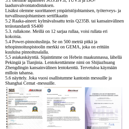
5.1 olemme läpäisseet SGS.BV:n, TUV:n ja ISO-
laadunvalvontatodistuksen.
Lisäksi olemme suorittaneet ympäristöjohtamisen, työterveys- ja
turvallisuusjohtamisen sertifikaatin
5.2 Raaka-aineet: kylmävalssattu teräs Q235B. tai kansainvälinen
terässtandardi SS400
5.3. rullakone. Meillä on 12 sarjaa rullaa, voisi rullata eri
kokoisia.
5.4 Power-pinnoituslinja. Se on 500 metriä pitkä ja
tehopinnoituspistoolin merkki on GEMA, joka on erittäin
kuuluisa pinnoitusalalla.
5,5 asiakaskäyntiä. Sijaintimme on Hebein maakunnassa, lähellä
Pekingiä ja Tianjinia. Lentokenttämme nimi on Shijiazhuang
Zhengdingin kansainvälinen lentokenttä. Tervetuloa käymään
milloin tahansa.
5.6 näyttely. Joka vuosi osallistumme kantonin messuille ja
Shanghai Cemat -messuille.