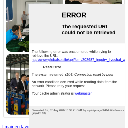
Ilmainen layout-piirustussuunnittelu ja 3D-kuva