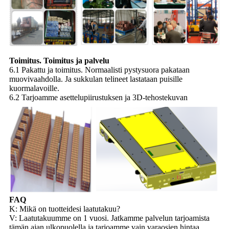
Toimitus. Toimitus ja palvelu
6.1 Pakattu ja toimitus. Normaalisti pystysuora pakataan
muovivaahdolla. Ja sukkulan telineet lastataan puisille
kuormalavoille.
6.2 Tarjoamme asettelupiirustuksen ja 3D-tehostekuvan
FAQ
K: Mikä on tuotteidesi laatutakuu?
V: Laatutakuumme on 1 vuosi. Jatkamme palvelun tarjoamista
tämän ajan ulkopuolella ja tarjoamme vain varaosien hintaa.