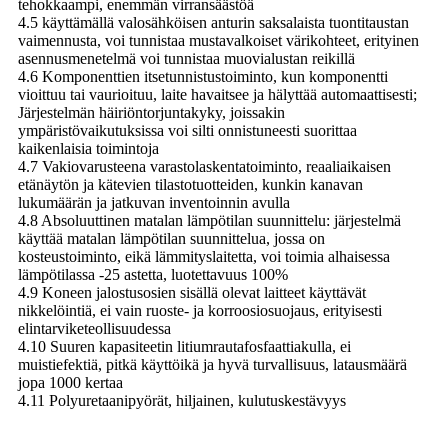
tehokkaampi, enemmän virransäästöä
4.5 käyttämällä valosähköisen anturin saksalaista tuontitaustan
vaimennusta, voi tunnistaa mustavalkoiset värikohteet, erityinen
asennusmenetelmä voi tunnistaa muovialustan reikillä
4.6 Komponenttien itsetunnistustoiminto, kun komponentti
vioittuu tai vaurioituu, laite havaitsee ja hälyttää automaattisesti;
Järjestelmän häiriöntorjuntakyky, joissakin
ympäristövaikutuksissa voi silti onnistuneesti suorittaa
kaikenlaisia ​​toimintoja
4.7 Vakiovarusteena varastolaskentatoiminto, reaaliaikaisen
etänäytön ja kätevien tilastotuotteiden, kunkin kanavan
lukumäärän ja jatkuvan inventoinnin avulla
4.8 Absoluuttinen matalan lämpötilan suunnittelu: järjestelmä
käyttää matalan lämpötilan suunnittelua, jossa on
kosteustoiminto, eikä lämmityslaitetta, voi toimia alhaisessa
lämpötilassa -25 astetta, luotettavuus 100%
4.9 Koneen jalostusosien sisällä olevat laitteet käyttävät
nikkelöintiä, ei vain ruoste- ja korroosiosuojaus, erityisesti
elintarviketeollisuudessa
4.10 Suuren kapasiteetin litiumrautafosfaattiakulla, ei
muistiefektiä, pitkä käyttöikä ja hyvä turvallisuus, latausmäärä
jopa 1000 kertaa
4.11 Polyuretaanipyörät, hiljainen, kulutuskestävyys