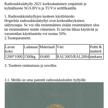
Radiosukkulahylly 2021 korkealaatuinen ympäristö ja
kylmähuone SGS.BV:n ja TUV:n sertifikaatilla
1. Radiosukkulahyllyjen tuotteen käyttöönotto
Hegerlsin radiosukkulahyllyt ovat korkeatiheyksinen
säilytystapa. Se voi olla ensimmäinen sisään ensimmäinen ulos
tai ensimmäinen sisään viimeinen. Ei tarvita liikaa käytävää ja
varastotilan käyttöastetta voi nostaa 50%.
2.Tuoteparametri.
Lavan
Ladataan
Materiaali
Väri
Pultti &
koko
mutterit
1200*1000
1500kg
SS400
RAL5005/RAL2004
mukana
3. Tuotteen ominaisuus ja sovellus
3.1. Meillä on oma patentti radiosukkuloiden hyllyille.