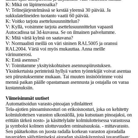
K: Mikä on läpimenoaika?
V: Telinejärjestelmässä se kestää yleensä 30 päivää. Ja
sukkulatelineiden tuotanto vaatii 60 päivää.
K: Voitko tarjota asettelusuunnittelun?
V: Kyllä, voisimme tarjota asettelusuunnittelun vapaasti
Autocadissa tai 3d-kuvassa. Se on ilmainen palvelumme.
K: Mitä väriä kylmä on saatavana?
V: Normaalisti meillä on väri sininen RAL5005 ja oranssi
RAL2004. Väriä voi myös mukauttaa. Anna meille
värinumerosi.
K: Entä asennus?
V: Toimitamme yksityiskohtaisen asennuspiirustuksen.
Yksinkertaista perinteistä hyllyä varten työntekijät voivat asentaa
sen piirustuksemme mukaan. Tai muuten insinöörimme voisi
mennä paikan päälle opastamaan asennusta ja ostajalla on varaa
kustannuksiin.
Viimeisimmät uutiset
Automatisoidun varasto-pinoajan ydinlaitteet
Tela-ajotien pinoamisnosturi on erikoisnosturi, joka on kehitetty
kolmiulotteisen varaston ulkonäöllä, jota kutsutaan pinoajaksi, on
erittäin tärkeä nosto- ja käsittelylaite kolmiulotteisessa varastossa
ja symboloi kolmen ulottuvuuden ominaisuuksia. - mittavarasto.
Sen päätarkoitus on juosta radalla korkean varaston ajoradalla
tavaroiden säilyttämiseksi ajoradan sisäänkäynnissä tavaratilaan;