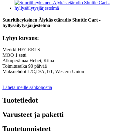
Suuritiheyksinen Älykäs etäradio Shuttle Cart -
hyllysäilytysjärjestelmä
Lyhyt kuvaus:
Merkki HEGERLS
MOQ 1 setti
Alkuperämaa Hebei, Kiina
Toimitusaika 90 päivää
Maksuehdot L/C,D/A,T/T, Western Union
Lähetä meille sähköpostia
Tuotetiedot
Varusteet ja paketti
Tuotetunnisteet