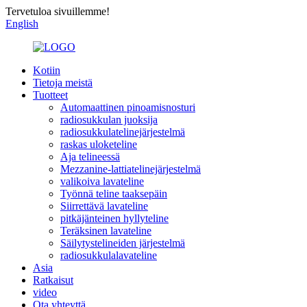
Tervetuloa sivuillemme!
English
Kotiin
Tietoja meistä
Tuotteet
Automaattinen pinoamisnosturi
radiosukkulan juoksija
radiosukkulatelinejärjestelmä
raskas uloketeline
Aja telineessä
Mezzanine-lattiatelinejärjestelmä
valikoiva lavateline
Työnnä teline taaksepäin
Siirrettävä lavateline
pitkäjänteinen hyllyteline
Teräksinen lavateline
Säilytystelineiden järjestelmä
radiosukkulalavateline
Asia
Ratkaisut
video
Ota yhteyttä