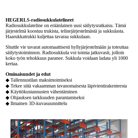
HEGERLS-radiosukkulatelineet
Radiosukkulateline on eräänlainen uusi säilytysratkaisu. Tämä
järjestelmä koostuu trukista, telinejärjestelmästä ja sukkulasta.
Haarukkatrukki kuljettaa tavaraa sukkulaan.
Shuttle vie tavarat automaattisesti hyllyjärjestelmään ja toteuttaa
säilytystoiminnon. Radiosukkula voi toimia jatkuvasti, jolloin
koko työn tehokkuus paranee. Sukkula voidaan ladata yli 1000
kertaa.
Ominaisuudet ja edut
◆ Tallennustilan maksimoimiseksi
◆ Tekee siitä vakaamman tavanomaisesta läpivientirakenteesta
◆ Käyttökustannusten vähentäminen
◆ Ohjauksen tarkkuuden parantamiseksi
◆ Ilmainen 3D-kuvasuunnittelu