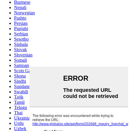
Burmese
Nepali
Norwegian
Pashto
Persian
Punjabi
Serbian
Sesotho
Sinhala
Slovak
Slovenian
Somali
Samoan
Scots Gaelic
Shona
Sindhi
Sundanese
Swahili
Tajik
Tamil
Telugu
Thai
Ukrainian
Urdu
Uzbek