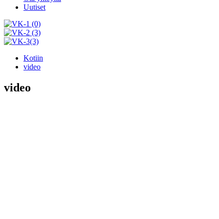
Uutiset
Kotiin
video
video