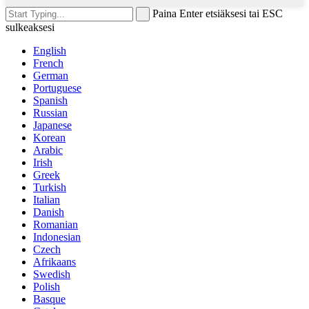
Paina Enter etsiäksesi tai ESC
sulkeaksesi
English
French
German
Portuguese
Spanish
Russian
Japanese
Korean
Arabic
Irish
Greek
Turkish
Italian
Danish
Romanian
Indonesian
Czech
Afrikaans
Swedish
Polish
Basque