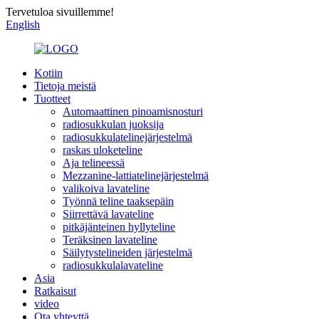
Tervetuloa sivuillemme!
English
Kotiin
Tietoja meistä
Tuotteet
Automaattinen pinoamisnosturi
radiosukkulan juoksija
radiosukkulatelinejärjestelmä
raskas uloketeline
Aja telineessä
Mezzanine-lattiatelinejärjestelmä
valikoiva lavateline
Työnnä teline taaksepäin
Siirrettävä lavateline
pitkäjänteinen hyllyteline
Teräksinen lavateline
Säilytystelineiden järjestelmä
radiosukkulalavateline
Asia
Ratkaisut
video
Ota yhteyttä