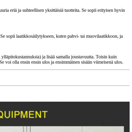
ria eriä ja suhteellisen yksittäisiä tuotteita. Se sopii erityisen hyvin
 Se sopii laatikkosäilytykseen, kuten pahvi- tai muovilaatikkoon, ja
lläpitokustannuksia) ja lisää samalla joustavuutta. Toisin kuin
e voi olla ensin ensin ulos ja ensimmäinen sisään viimeisenä ulos.