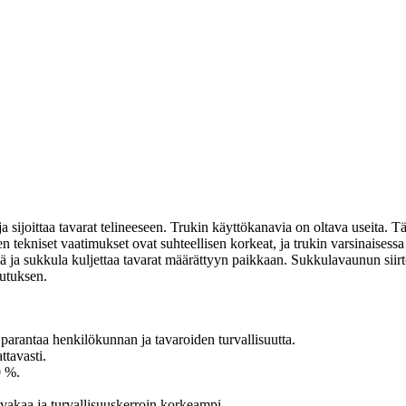
 sijoittaa tavarat telineeseen. Trukin käyttökanavia on oltava useita. Tä
tekniset vaatimukset ovat suhteellisen korkeat, ja trukin varsinaisessa k
sä ja sukkula kuljettaa tavarat määrättyyn paikkaan. Sukkulavaunun siirt
kutuksen.
 parantaa henkilökunnan ja tavaroiden turvallisuutta.
tavasti.
0 %.
 vakaa ja turvallisuuskerroin korkeampi.