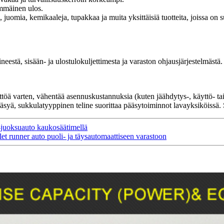
mmäinen ulos.
juomia, kemikaaleja, tupakkaa ja muita yksittäisiä tuotteita, joissa on suu
estä, sisään- ja ulostulokuljettimesta ja varaston ohjausjärjestelmästä.
öä varten, vähentää asennuskustannuksia (kuten jäähdytys-, käyttö- tai y
syä, sukkulatyyppinen teline suorittaa pääsytoiminnot lavayksiköissä. S
t-juoksuauto kaukosäätimellä
t runner auto puoli- ja täysautomaattiseen varastoon