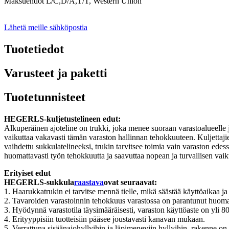
Maksuehdot L/C,D/A,T/T, Western Union
Lähetä meille sähköpostia
Tuotetiedot
Varusteet ja paketti
Tuotetunnisteet
HEGERLS-kuljetustelineen edut:
Alkuperäinen ajoteline on trukki, joka menee suoraan varastoalueelle ja
vaikuttaa vakavasti tämän varaston hallinnan tehokkuuteen. Kuljettajien 
vaihdettu sukkulatelineeksi, trukin tarvitsee toimia vain varaston edes
huomattavasti työn tehokkuutta ja saavuttaa nopean ja turvallisen vai
Erityiset edut
HEGERLS-sukkula
raastava
ovat seuraavat:
1. Haarukkatrukin ei tarvitse mennä tielle, mikä säästää käyttöaikaa ja
2. Tavaroiden varastoinnin tehokkuus varastossa on parantunut huomat
3. Hyödynnä varastotila täysimääräisesti, varaston käyttöaste on yli 8
4. Erityyppisiin tuotteisiin pääsee joustavasti kanavan mukaan.
5. Verrattuna sisäänajohyllyihin ja läpimeneviin hyllyihin, rakenne on