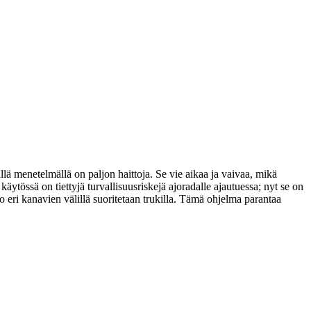
llä menetelmällä on paljon haittoja. Se vie aikaa ja vaivaa, mikä
äytössä on tiettyjä turvallisuusriskejä ajoradalle ajautuessa; nyt se on
o eri kanavien välillä suoritetaan trukilla. Tämä ohjelma parantaa