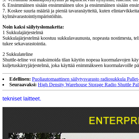
6. Ensimmäinen sisään ensimmäinen ulos ja ensimmäinen sisään ensi
7. Koskee suuria määriä ja pieniä tavaranäytteitä, kuten elintarvikkeita, 
kylmävarastointiympäristöihin.
Noin kaksi säilytyslomaketta:
1 Sukkulajärjestelmä
Sukkulajärjestelmä koostuu sukkulavaunusta, nopeasta nostimesta, teline
tukee sekavarastointia.
2 Sukkulateline
Shuttle-teline voi maksimoida tilan käytön nopeaa kuormalavojen käytt
kuljetuskärryjärjestelmä, joka käyttää enimmäkseen kuormalavoille pää
Edellinen:
Puoliautomaattinen säilytysvarasto radiosukkula Palle
Seuraavaksi:
High Density Warehouse Storage Radio Shuttle Palle
tekniset laitteet.