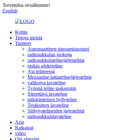
Tervetuloa sivuillemme!
English
Kotiin
Tietoja meistä
Tuotteet
Automaattinen pinoamisnosturi
radiosukkulan juoksija
radiosukkulatelinejärjestelmä
raskas uloketeline
Aja telineessä
Mezzanine-lattiatelinejärjestelmä
valikoiva lavateline
Työnnä teline taaksepäin
Siirrettävä lavateline
pitkäjänteinen hyllyteline
Teräksinen lavateline
Säilytystelineiden järjestelmä
radiosukkulalavateline
Asia
Ratkaisut
video
Ota yhteyttä