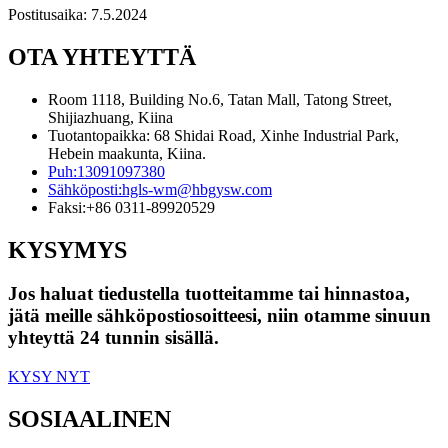
Postitusaika: 7.5.2024
OTA YHTEYTTÄ
Room 1118, Building No.6, Tatan Mall, Tatong Street,
Shijiazhuang, Kiina
Tuotantopaikka: 68 Shidai Road, Xinhe Industrial Park,
Hebein maakunta, Kiina.
Puh:
13091097380
Sähköposti:
hgls-wm@hbgysw.com
Faksi:
+86 0311-89920529
KYSYMYS
Jos haluat tiedustella tuotteitamme tai hinnastoa,
jätä meille sähköpostiosoitteesi, niin otamme sinuun
yhteyttä 24 tunnin sisällä.
KYSY NYT
SOSIAALINEN