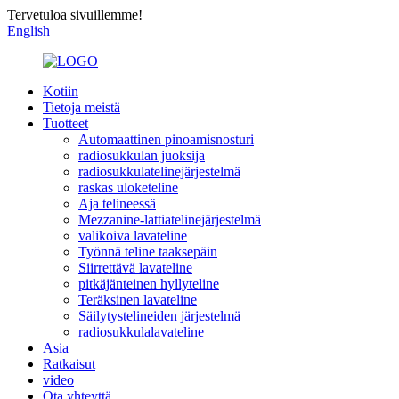
Tervetuloa sivuillemme!
English
Kotiin
Tietoja meistä
Tuotteet
Automaattinen pinoamisnosturi
radiosukkulan juoksija
radiosukkulatelinejärjestelmä
raskas uloketeline
Aja telineessä
Mezzanine-lattiatelinejärjestelmä
valikoiva lavateline
Työnnä teline taaksepäin
Siirrettävä lavateline
pitkäjänteinen hyllyteline
Teräksinen lavateline
Säilytystelineiden järjestelmä
radiosukkulalavateline
Asia
Ratkaisut
video
Ota yhteyttä