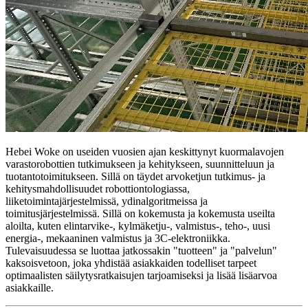
Hebei Woke on useiden vuosien ajan keskittynyt kuormalavojen
varastorobottien tutkimukseen ja kehitykseen, suunnitteluun ja
tuotantotoimitukseen. Sillä on täydet arvoketjun tutkimus- ja
kehitysmahdollisuudet robottiontologiassa,
liiketoimintajärjestelmissä, ydinalgoritmeissa ja
toimitusjärjestelmissä. Sillä on kokemusta ja kokemusta useilta
aloilta, kuten elintarvike-, kylmäketju-, valmistus-, teho-, uusi
energia-, mekaaninen valmistus ja 3C-elektroniikka.
Tulevaisuudessa se luottaa jatkossakin "tuotteen" ja "palvelun"
kaksoisvetoon, joka yhdistää asiakkaiden todelliset tarpeet
optimaalisten säilytysratkaisujen tarjoamiseksi ja lisää lisäarvoa
asiakkaille.