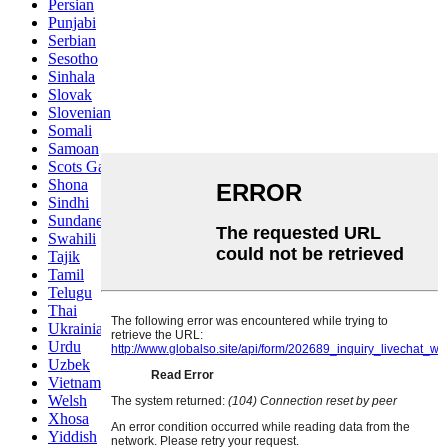
Persian
Punjabi
Serbian
Sesotho
Sinhala
Slovak
Slovenian
Somali
Samoan
Scots Gaelic
Shona
Sindhi
Sundanese
Swahili
Tajik
Tamil
Telugu
Thai
Ukrainian
Urdu
Uzbek
Vietnamese
Welsh
Xhosa
Yiddish