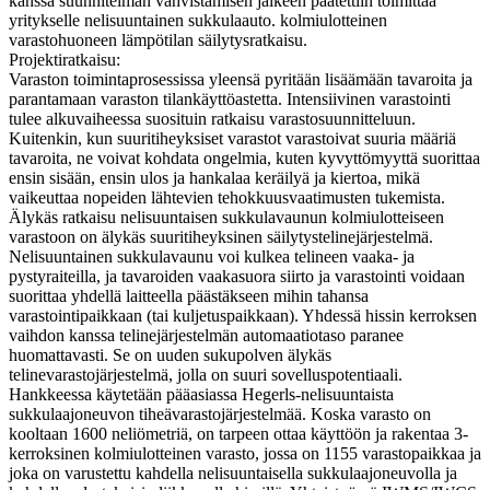
kanssa suunnitelman vahvistamisen jälkeen päätettiin toimittaa
yritykselle nelisuuntainen sukkulaauto. kolmiulotteinen
varastohuoneen lämpötilan säilytysratkaisu.
Projektiratkaisu:
Varaston toimintaprosessissa yleensä pyritään lisäämään tavaroita ja
parantamaan varaston tilankäyttöastetta. Intensiivinen varastointi
tulee alkuvaiheessa suosituin ratkaisu varastosuunnitteluun.
Kuitenkin, kun suuritiheyksiset varastot varastoivat suuria määriä
tavaroita, ne voivat kohdata ongelmia, kuten kyvyttömyyttä suorittaa
ensin sisään, ensin ulos ja hankalaa keräilyä ja kiertoa, mikä
vaikeuttaa nopeiden lähtevien tehokkuusvaatimusten tukemista.
Älykäs ratkaisu nelisuuntaisen sukkulavaunun kolmiulotteiseen
varastoon on älykäs suuritiheyksinen säilytystelinejärjestelmä.
Nelisuuntainen sukkulavaunu voi kulkea telineen vaaka- ja
pystyraiteilla, ja tavaroiden vaakasuora siirto ja varastointi voidaan
suorittaa yhdellä laitteella päästäkseen mihin tahansa
varastointipaikkaan (tai kuljetuspaikkaan). Yhdessä hissin kerroksen
vaihdon kanssa telinejärjestelmän automaatiotaso paranee
huomattavasti. Se on uuden sukupolven älykäs
telinevarastojärjestelmä, jolla on suuri sovelluspotentiaali.
Hankkeessa käytetään pääasiassa Hegerls-nelisuuntaista
sukkulaajoneuvon tiheävarastojärjestelmää. Koska varasto on
kooltaan 1600 neliömetriä, on tarpeen ottaa käyttöön ja rakentaa 3-
kerroksinen kolmiulotteinen varasto, jossa on 1155 varastopaikkaa ja
joka on varustettu kahdella nelisuuntaisella sukkulaajoneuvolla ja