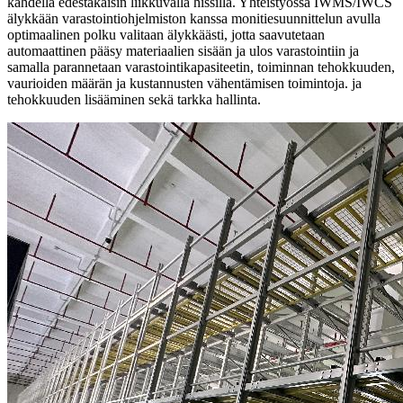
kahdella edestakaisin liikkuvalla hissillä. Yhteistyössä IWMS/IWCS
älykkään varastointiohjelmiston kanssa monitiesuunnittelun avulla
optimaalinen polku valitaan älykkäästi, jotta saavutetaan
automaattinen pääsy materiaalien sisään ja ulos varastointiin ja
samalla parannetaan varastointikapasiteetin, toiminnan tehokkuuden,
vaurioiden määrän ja kustannusten vähentämisen toimintoja. ja
tehokkuuden lisääminen sekä tarkka hallinta.