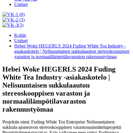
Uutiset
Kotiin
Uutiset
Hebei Woke HEGERLS 2024 Fuding White Tea Industry -
asiakaskotelo | Nelisuuntaisen sukkulaauton stereoskooppisen
varaston ja normaalilämpötilavaraston rakennustyömaa
Hebei Woke HEGERLS 2024 Fuding
White Tea Industry -asiakaskotelo |
Nelisuuntaisen sukkulaauton
stereoskooppisen varaston ja
normaalilämpötilavaraston
rakennustyömaa
Projektin nimi: Fuding White Tea Enterprise Nelisuuntainen
sukkula-ajoneuvon stereoskooppinen varastosuunnitteluprojekti
Projektiyhteistyöasiakas: Eräs valkoisen teen yritys Fudingissa