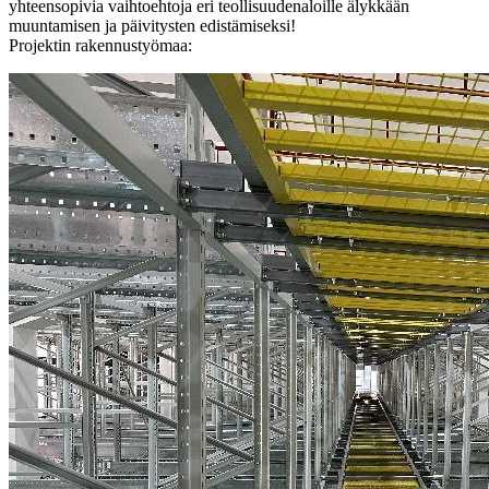
yhteensopivia vaihtoehtoja eri teollisuudenaloille älykkään
muuntamisen ja päivitysten edistämiseksi!
Projektin rakennustyömaa: