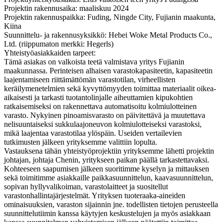
Projektin rakennusaika: maaliskuu 2024
Projektin rakennuspaikka: Fuding, Ningde City, Fujianin maakunta,
Kiina
Suunnittelu- ja rakennusyksikkö: Hebei Woke Metal Products Co.,
Ltd. (riippumaton merkki: Hegerls)
Yhteistyöasiakkaiden tarpeet:
Tämä asiakas on valkoista teetä valmistava yritys Fujianin
maakunnassa. Perinteisen alhaisen varastokapasiteetin, kapasiteetin
laajentamiseen riittämättömän varastotilan, virheellisten
keräilymenetelmien sekä kyvyttömyyden toimittaa materiaalit oikea-
aikaisesti ja tarkasti tuotantolinjalle aiheuttamien kipukohtien
ratkaisemiseksi on rakennettava automatisoitu kolmiulotteinen
varasto. Nykyinen pinoamisvarasto on päivitettävä ja muutettava
nelisuuntaiseksi sukkulaajoneuvon kolmiulotteiseksi varastoksi,
mikä laajentaa varastotilaa ylöspäin. Useiden vertailevien
tutkimusten jälkeen yrityksemme valittiin lopulta.
Vastauksena tähän yhteistyöprojektiin yrityksemme lähetti projektin
johtajan, johtaja Chenin, yritykseen paikan päällä tarkastettavaksi.
Kohteeseen saapumisen jälkeen suoritimme kyselyn ja mittauksen
sekä toimitimme asiakkaille paikkasuunnittelun, kaavasuunnittelun,
sopivan hyllyvalikoiman, varastolaitteet ja suositellut
varastonhallintajärjestelmät. Yrityksen tuoteraaka-aineiden
ominaisuuksien, varaston sijainnin jne. todellisten tietojen perusteella
suunnittelutiimin kanssa käytyjen keskustelujen ja myös asiakkaan